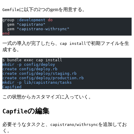
に以下の2つのgemを用意する。
Gemfile
group 
:development
 do
  gem 
"capistrano"
  gem 
"capistrano-withrsync"
end
一式の導入が完了したら、
で初期ファイルを生
cap install
成する。
$ bundle exec cap install
mkdir -p config/deploy
create config/deploy.rb
create config/deploy/staging.rb
create config/deploy/production.rb
mkdir -p lib/capistrano/tasks
Capified
この状態からカスタマイズに入っていく。
の編集
Capfile
必要そうなタスクと、
を追加してお
capistrano/withrsync
く。