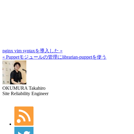
nginx vim syntaxを導入した »
« Puppetモジュールの管理にlibrarian-puppetを使う
OKUMURA Takahiro
Site Reliability Engineer