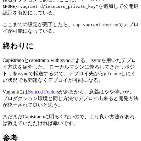
を追加して公開鍵
$HOME/.vagrant.d/insecure_private_key"
認証を有効にしている。
ここまでの設定が完了したら、
でデプロ
cap vagrant deploy
イが可能になっている。
終わりに
Capistranoとcapistrano-withrsyncによる、rsyncを用いたデプロ
イ方法を紹介した。 ローカルマシンに降ろしてきたリポジ
トリをrsyncで転送するので、デプロイ先からgit cloneしにく
い状況でも問題なくデプロイが可能になる。
Vagrantには
Synced Folders
があるから、意義はやや薄いが、
プロダクション環境と同じ方法でデプロイ出来ると開発方法
が統一されて良いと思う。
まだまだCapistranoに明るくないので、より良い方法があれ
ば教えていただければ幸いです。
参考