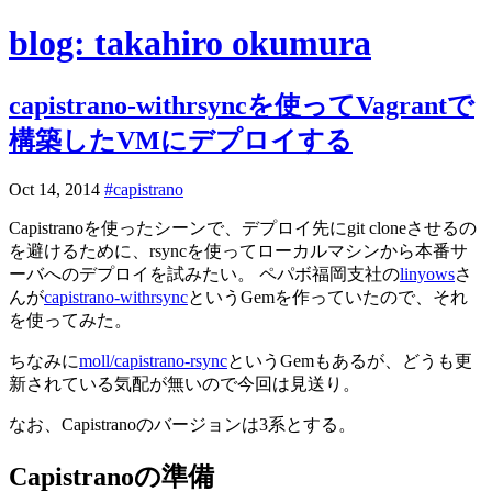
blog: takahiro okumura
capistrano-withrsyncを使ってVagrantで
構築したVMにデプロイする
Oct 14, 2014
#capistrano
Capistranoを使ったシーンで、デプロイ先にgit cloneさせるの
を避けるために、rsyncを使ってローカルマシンから本番サ
ーバへのデプロイを試みたい。 ペパボ福岡支社の
linyows
さ
んが
capistrano-withrsync
というGemを作っていたので、それ
を使ってみた。
ちなみに
moll/capistrano-rsync
というGemもあるが、どうも更
新されている気配が無いので今回は見送り。
なお、Capistranoのバージョンは3系とする。
Capistranoの準備