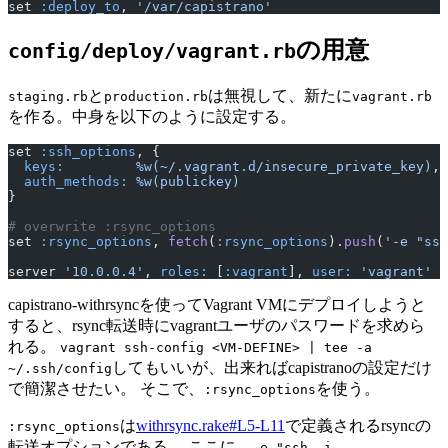
set 
:deploy_to
, 
'/var/capistrano'
の用意
config/deploy/vagrant.rb
と
は無視して、新たに
staging.rb
production.rb
vagrant.rb
を作る。中身を以下のように設定する。
set 
:ssh_options
, {
  keys:
         %w(~/.vagrant.d/insecure_private_key)
,
  auth_methods:
 %w(publickey)
}
# overwrite :rsync_options
set 
:rsync_options
, 
fetch
(
:rsync_options
).
push
(
'-e "ssh
server 
'10.0.0.4'
, 
roles:
 [
:vagrant
], 
user:
 'vagrant'
capistrano-withrsyncを使ってVagrant VMにデプロイしようと
すると、rsync転送時にvagrantユーザのパスワードを求めら
れる。
vagrant ssh-config <VM-DEFINE> | tee -a
してもいいが、出来ればcapistranoの設定だけ
~/.ssh/config
で簡潔させたい。 そこで、
を使う。
:rsync_options
は
withrsync.rake#L5-L11
で定義されるrsyncの
:rsync_options
転送オプションである。 ここに、
-e "ssh -i