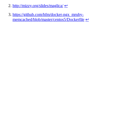
http://mizzy.org/slides/maglica/
↩
https://github.com/hfm/docker-ngx_mruby-
memcached/blob/master/centos5/Dockerfile
↩