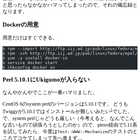
と思ったらなかなかハマってしまったので、それの備忘録と
なります。
Dockerの用意
用意だけはすぐできる。
$ rpm --import http://ftp.iij.ad.jp/pub/linux/fedora/ep
$ rpm -ivh http://ftp.iij.ad.jp/pub/linux/fedora/epel/6
$ yum -y install docker-io
$ service docker start
$ chkconfig docker on
Perl 5.10.1にUkigumoが入らない
なんやかんやでここが一番ハマりました。
CentOS 6のsystem perlのバージョンは5.10.1です。 どうも
1
Twiggyが5.10.1ではインストールが難しいみたい
でした。
で、system perlじゃどうも厳しい（今考えると、なんでこん
な古いもので頑張ろうとしたのか）ので、plenv経由で5.11系
を試してみたら、今度は
のテストのと
Test::WWW::Mechanize
ころでコケてしまって先へ進まず…