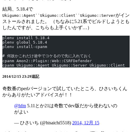
結局、5.18.4で
がイン
Ukigumo::Agent``Ukigumo::Client``Ukigumo::Server
ストールされました。 （ちなみに5.21系でビルドしようとも
したんですが、こちらも上手くいかず…）
plenv install 5.18.4
plenv global 5.18.4
plenv install-cpanm
# 何故かこれだけ途中でコケるので先に入れておく
cpanm Amon2::Plugin::Web::CSRFDefender
cpanm Ukigumo::Agent Ukigumo::Server Ukigumo::Client
2014/12/15 23:29追記
奇数番のperlバージョンで試していたところ、ひさいちくん
からありがたいアドバイスが！！
@hfm
5.11とか21は奇数でdev版だから使わないの
がよい
— ひさいち (@hisaichi5518)
2014, 12月 15