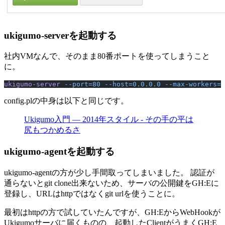
ukigumo-serverを起動する
社内VMなんで、そのまま80番ポートを使ってしまうこと
に。
ukigumo-server
 --port=80
 --host=0.0.0.0
 --max-workers=4
config.plの中身は以下と同じです。
Ukigumo入門 ― 2014年スタイル - その手の平は
尻もつかめるさ
ukigumo-agentを起動する
ukigumo-agentの方が少し手間取ってしまいました。 認証が
通らないとgit clone出来ないため、サーバの公開鍵をGH:Eに
登録し、URLはhttpではなくgit urlを使うことに。
最初はhttpの方で試していたんですが、GH:EからWebHookが
Ukigumoサーバに届くものの、起動したClientがうまくGH:E