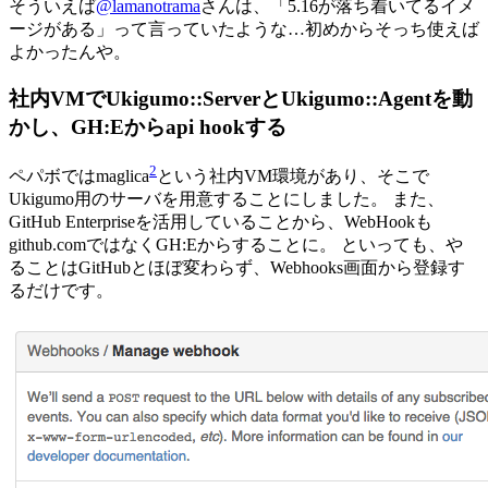
そういえば
@lamanotrama
さんは、「5.16が落ち着いてるイメ
ージがある」って言っていたような…初めからそっち使えば
よかったんや。
社内VMでUkigumo::ServerとUkigumo::Agentを動
かし、GH:Eからapi hookする
2
ペパボではmaglica
という社内VM環境があり、そこで
Ukigumo用のサーバを用意することにしました。 また、
GitHub Enterpriseを活用していることから、WebHookも
github.comではなくGH:Eからすることに。 といっても、や
ることはGitHubとほぼ変わらず、Webhooks画面から登録す
るだけです。