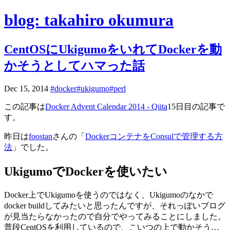
blog: takahiro okumura
CentOSにUkigumoをいれてDockerを動
かそうとしてハマった話
Dec 15, 2014
#docker
#ukigumo
#perl
この記事は
Docker Advent Calendar 2014 - Qiita
15日目の記事で
す。
昨日は
foostan
さんの「
DockerコンテナをConsulで管理する方
法
」でした。
UkigumoでDockerを使いたい
Docker上でUkigumoを使うのではなく、Ukigumoのなかで
docker buildしてみたいと思ったんですが、それっぽいブログ
が見当たらなかったので自分でやってみることにしました。
普段CentOSを利用しているので、こいつの上で動かそう…