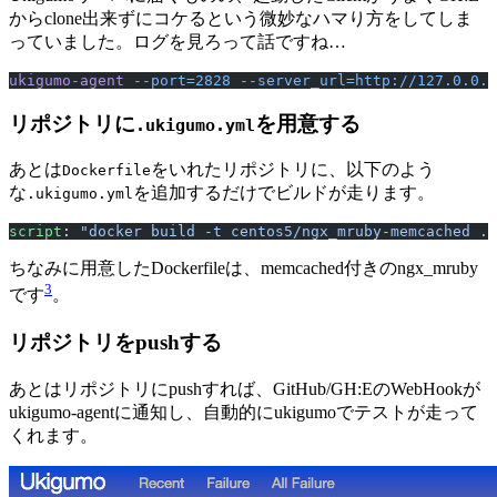
からclone出来ずにコケるという微妙なハマり方をしてしま
っていました。ログを見ろって話ですね…
ukigumo-agent
 --port=2828
 --server_url=http://127.0.0.1
リポジトリに
を用意する
.ukigumo.yml
あとは
をいれたリポジトリに、以下のよう
Dockerfile
な
を追加するだけでビルドが走ります。
.ukigumo.yml
script
: 
"docker build -t centos5/ngx_mruby-memcached ."
ちなみに用意したDockerfileは、memcached付きのngx_mruby
3
です
。
リポジトリをpushする
あとはリポジトリにpushすれば、GitHub/GH:EのWebHookが
ukigumo-agentに通知し、自動的にukigumoでテストが走って
くれます。