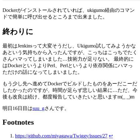
Dockerがインストールされていれば、ukigumo経由のコマン
ドで簡単に呼び出せるところまで出来ました。
終わりに
最初はJenkinsって大変そうだし、Ukigumo試してみようかな
あという気持ちから入ったんですが、こっちはこっちでたく
さんハマってしまいました…技術力が足りない。 最終的に
はDockerというよりPerl、Perlというより依存関係にハマっ
ただけの話になってしまいました。
もう少し先へ進めてDockerでビルドしたものをあーだこーだ
したかったのですが、時間が足らず悲しい結果に…ただ、今
後も改良は続け、都度報告していきたいと思いますm(_ _)m
明日16日目は
suu_g
さんです。
Footnotes
https://github.com/miyagawa/Twiggy/issues/27
↩