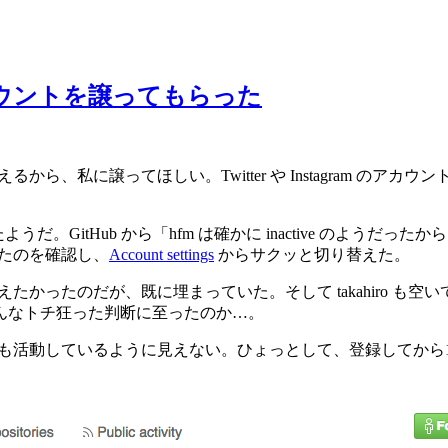
e アカウントを譲ってもらった
えるから、私に譲ってほしい。Twitter や Instagram の
だ。GitHub から「hfm は確かに inactive のよう
 になったのを確認し、
Account settings
からサクッと切り替えた。
tacahilo だった。揃えたかったのだが、既に埋まっていた。そして taka
んなトチ狂った判断に至ったのか…。
も活動しているように見えない。ひょっとして、登録してから1回もログインし