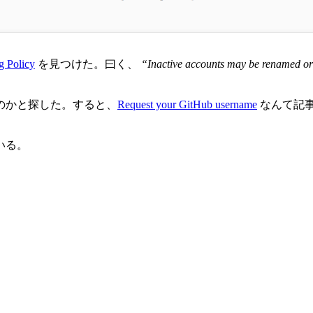
 Policy
を見つけた。曰く、
“Inactive accounts may be renamed or 
のかと探した。すると、
Request your GitHub username
なんて記
いる。