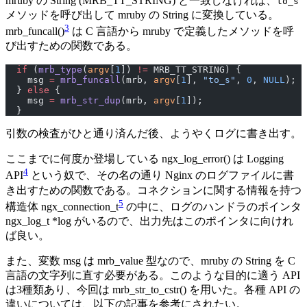
mruby の String (MRB_TT_STRING) と一致しなければ、
to_s
メソッドを呼び出して mruby の String に変換している。
3
mrb_funcall()
は C 言語から mruby で定義したメソッドを呼
び出すための関数である。
  if
 (
mrb_type
(
argv
[
1
]) 
!=
 MRB_TT_STRING) {
    msg 
=
 mrb_funcall
(mrb, 
argv
[
1
], 
"to_s"
, 
0
, 
NULL
);
  } 
else
 {
    msg 
=
 mrb_str_dup
(mrb, 
argv
[
1
]);
  }
引数の検査がひと通り済んだ後、ようやくログに書き出す。
ここまでに何度か登場している ngx_log_error() は Logging
4
API
という奴で、その名の通り Nginx のログファイルに書
き出すための関数である。コネクションに関する情報を持つ
5
構造体 ngx_connection_t
の中に、ログのハンドラのポインタ
ngx_log_t *log がいるので、出力先はこのポインタに向けれ
ば良い。
また、変数 msg は mrb_value 型なので、mruby の String を C
言語の文字列に直す必要がある。このような目的に適う API
は3種類あり、今回は mrb_str_to_cstr() を用いた。各種 API の
違いについては、以下の記事を参考にされたい。