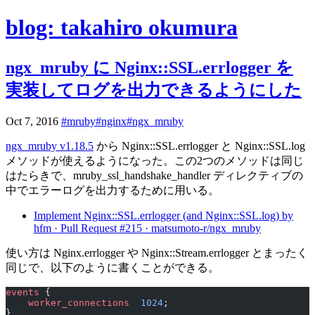
blog: takahiro okumura
ngx_mruby に Nginx::SSL.errlogger を
実装してログを出力できるようにした
Oct 7, 2016
#mruby
#nginx
#ngx_mruby
ngx_mruby v1.18.5
から Nginx::SSL.errlogger と Nginx::SSL.log
メソッドが使えるようになった。この2つのメソッドは同じ
はたらきで、mruby_ssl_handshake_handler ディレクティブの
中でエラーログを出力するために用いる。
Implement Nginx::SSL.errlogger (and Nginx::SSL.log) by
hfm · Pull Request #215 · matsumoto-r/ngx_mruby
使い方は Nginx.errlogger や Nginx::Stream.errlogger とまったく
同じで、以下のように書くことができる。
events
 {
    worker_connections 
 1024
;
}