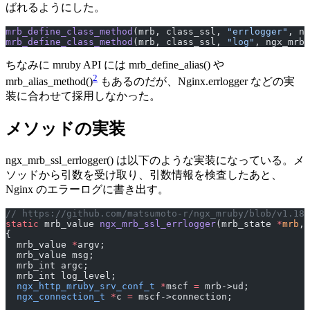
ばれるようにした。
mrb_define_class_method
(mrb, class_ssl, 
"errlogger"
, ng
mrb_define_class_method
(mrb, class_ssl, 
"log"
, ngx_mrb_
ちなみに mruby API には mrb_define_alias() や
2
mrb_alias_method()
もあるのだが、Nginx.errlogger などの実
装に合わせて採用しなかった。
メソッドの実装
ngx_mrb_ssl_errlogger() は以下のような実装になっている。メ
ソッドから引数を受け取り、引数情報を検査したあと、
Nginx のエラーログに書き出す。
// https://github.com/matsumoto-r/ngx_mruby/blob/v1.18.
static
 mrb_value 
ngx_mrb_ssl_errlogger
(mrb_state 
*
mrb
, 
{
  mrb_value 
*
argv;
  mrb_value msg;
  mrb_int argc;
  mrb_int log_level;
  ngx_http_mruby_srv_conf_t
 *
mscf 
=
 mrb->ud;
  ngx_connection_t
 *
c 
=
 mscf->connection;