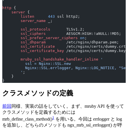
http
 {
    server
 {
        listen 
     443
 ssl http2;
        server_name 
_;
        ssl_protocols 
      TLSv1.2;
        ssl_ciphers 
        AESGCM:HIGH:!aNULL:!MD5;
        ssl_prefer_server_ciphers 
on
;
        ssl_dhparam 
        /etc/nginx/dhparam.pem;
        ssl_certificate 
    /etc/nginx/certs/dummy.crt;
        ssl_certificate_key 
/etc/nginx/certs/dummy.key;
        mruby_ssl_handshake_handler_inline
 '
          ssl = Nginx::SSL.new
          Nginx::SSL.errlogger, Nginx::LOG_NOTICE, "Ser
        '
;
    }
}
クラスメソッドの定義
前回
同様、実装の話をしていく。まず、mruby API を使って
クラスメソッドを定義するためには
1
mrb_define_class_method()
を用いる。今回は errlogger と log
を追加し、どちらのメソッドも ngx_mrb_ssl_errlogger() が呼