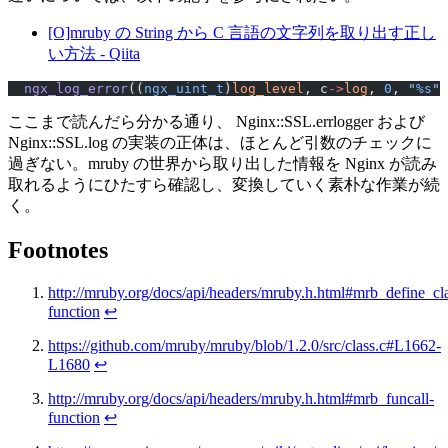
[O]mruby の String から C 言語の文字列を取り出す正し
い方法 - Qiita
  ngx_log_error
((
ngx_uint_t
)
log_level
, c
->
log
, 
0
, 
"
%s
"
,
ここまで読んだら分かる通り、 Nginx::SSL.errlogger および
Nginx::SSL.log の実装の正体は、ほとんど引数のチェックに
過ぎない。mruby の世界から取り出した情報を Nginx が読み
取れるようにひたすら確認し、変換していく素朴な作業が続
く。
Footnotes
http://mruby.org/docs/api/headers/mruby.h.html#mrb_define_c
function
↩
https://github.com/mruby/mruby/blob/1.2.0/src/class.c#L1662-
L1680
↩
http://mruby.org/docs/api/headers/mruby.h.html#mrb_funcall-
function
↩