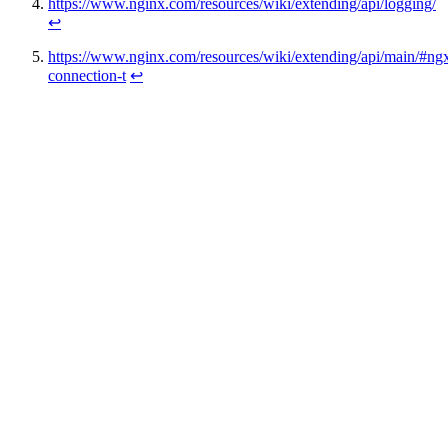
https://www.nginx.com/resources/wiki/extending/api/logging/
↩
https://www.nginx.com/resources/wiki/extending/api/main/#ng
connection-t
↩