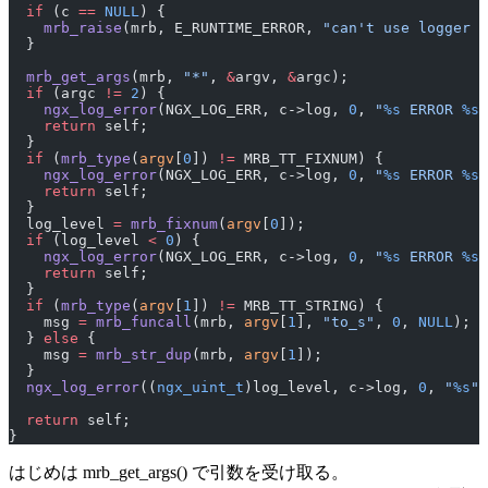
  if
 (c 
==
 NULL
) {
    mrb_raise
(mrb, E_RUNTIME_ERROR, 
"can't use logger a
  }
  mrb_get_args
(mrb, 
"*"
, 
&
argv, 
&
argc);
  if
 (argc 
!=
 2
) {
    ngx_log_error
(NGX_LOG_ERR, c->log, 
0
, 
"
%s
 ERROR 
%s
:
    return
 self;
  }
  if
 (
mrb_type
(
argv
[
0
]) 
!=
 MRB_TT_FIXNUM) {
    ngx_log_error
(NGX_LOG_ERR, c->log, 
0
, 
"
%s
 ERROR 
%s
:
    return
 self;
  }
  log_level 
=
 mrb_fixnum
(
argv
[
0
]);
  if
 (log_level 
<
 0
) {
    ngx_log_error
(NGX_LOG_ERR, c->log, 
0
, 
"
%s
 ERROR 
%s
:
    return
 self;
  }
  if
 (
mrb_type
(
argv
[
1
]) 
!=
 MRB_TT_STRING) {
    msg 
=
 mrb_funcall
(mrb, 
argv
[
1
], 
"to_s"
, 
0
, 
NULL
);
  } 
else
 {
    msg 
=
 mrb_str_dup
(mrb, 
argv
[
1
]);
  }
  ngx_log_error
((
ngx_uint_t
)log_level, c->log, 
0
, 
"
%s
"
,
  return
 self;
}
はじめは mrb_get_args() で引数を受け取る。