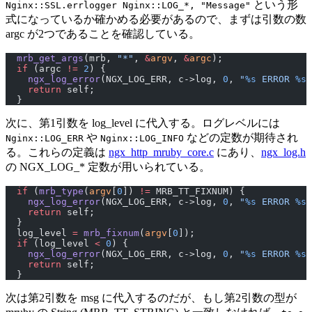
という形
Nginx::SSL.errlogger Nginx::LOG_*, "Message"
式になっているか確かめる必要があるので、まずは引数の数
argc が2つであることを確認している。
  mrb_get_args
(mrb, 
"*"
, 
&
argv
, 
&
argc
);
  if
 (argc 
!=
 2
) {
    ngx_log_error
(NGX_LOG_ERR, c->log, 
0
, 
"
%s
 ERROR 
%s
:
    return
 self;
  }
次に、第1引数を log_level に代入する。ログレベルには
や
などの定数が期待され
Nginx::LOG_ERR
Nginx::LOG_INFO
る。これらの定義は
ngx_http_mruby_core.c
にあり、
ngx_log.h
の NGX_LOG_* 定数が用いられている。
  if
 (
mrb_type
(
argv
[
0
]) 
!=
 MRB_TT_FIXNUM) {
    ngx_log_error
(NGX_LOG_ERR, c->log, 
0
, 
"
%s
 ERROR 
%s
:
    return
 self;
  }
  log_level 
=
 mrb_fixnum
(
argv
[
0
]);
  if
 (log_level 
<
 0
) {
    ngx_log_error
(NGX_LOG_ERR, c->log, 
0
, 
"
%s
 ERROR 
%s
:
    return
 self;
  }
次は第2引数を msg に代入するのだが、もし第2引数の型が